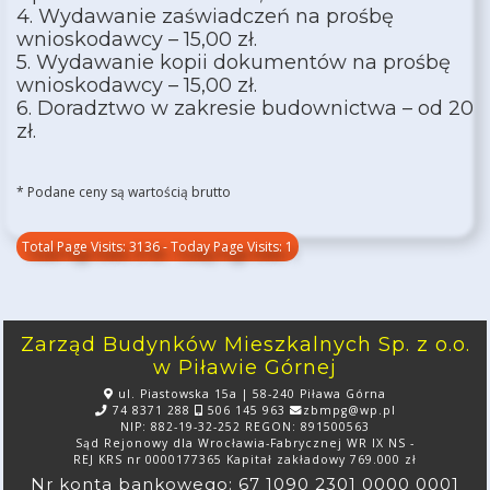
4. Wydawanie zaświadczeń na prośbę
wnioskodawcy – 15,00 zł.
5. Wydawanie kopii dokumentów na prośbę
wnioskodawcy – 15,00 zł.
6. Doradztwo w zakresie budownictwa – od 20
zł.
* Podane ceny są wartością brutto
Total Page Visits: 3136 - Today Page Visits: 1
Zarząd Budynków Mieszkalnych Sp. z o.o.
w Piławie Górnej
ul. Piastowska 15a | 58-240 Piława Górna
74 8371 288
506 145 963
zbmpg@wp.pl
NIP: 882-19-32-252 REGON: 891500563
Sąd Rejonowy dla Wrocławia-Fabrycznej WR IX NS -
REJ KRS nr 0000177365 Kapitał zakładowy 769.000 zł
Nr konta bankowego: 67 1090 2301 0000 0001