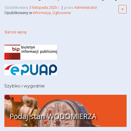
Opublikowany
3 listopada 2025
r.
|
przez
Administrator
Opublikowany w
Informacja
,
Ogłoszenie
Nawigacja
Starsze wpisy
po
wpisach
Szybko i wygodnie
Podaj stan WODOMIERZA