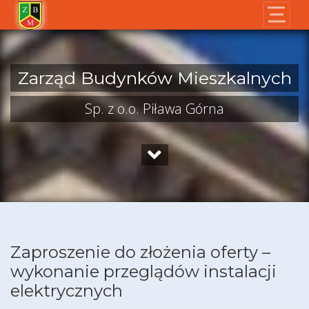
Skip
to
content
Zarząd Budynków Mieszkalnych
Sp. z o.o. Piława Górna
Zaproszenie do złożenia oferty –
wykonanie przeglądów instalacji
elektrycznych