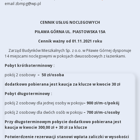
email zbmpg@wp.pl
CENNIK USŁUG NOCLEGOWYCH
PIŁAWA GÓRNA UL. PIASTOWSKA 15A
Cennik ważny od 01.11.2021 roku
Zarząd Budynków Mieszkalnych Sp. z o.o. w Piławie Górnej dysponuje
14 miejscami noclegowymi w pokojach dwuosobowych z łazienkami.
Pobyt krótkoterminowy :
pokój 2 osobowy
–
5
0 zł/osoba
dodatkowo pobierana jest kaucja za klucze w kwocie 30 zł
Pobyt długoterminowy :
pokój 2 osobowy dla jednej osoby w pokoju
– 900 zł/m-c/pokój
pokój 2 osobowy dla dwóch osób w pokoju
– 700 zł/m-c/osoby
Przy długoterminowym pobycie
dodatkowo pobierana jest
kaucja w kwocie 300,00 zł + 30 zł za klucze
Potwierdzenie rezerwacji stanowi wpłata zaliczki w wysokości