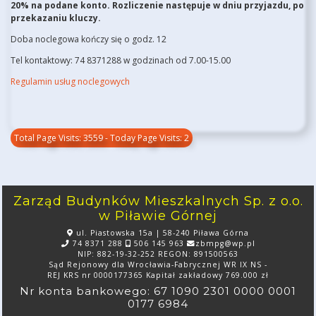
20% na podane konto. Rozliczenie następuje w dniu przyjazdu, po
przekazaniu kluczy.
Doba noclegowa kończy się o godz. 12
Tel kontaktowy: 74 8371288 w godzinach od 7.00-15.00
Regulamin usług noclegowych
Total Page Visits: 3559 - Today Page Visits: 2
Zarząd Budynków Mieszkalnych Sp. z o.o.
w Piławie Górnej
ul. Piastowska 15a | 58-240 Piława Górna
74 8371 288
506 145 963
zbmpg@wp.pl
NIP: 882-19-32-252 REGON: 891500563
Sąd Rejonowy dla Wrocławia-Fabrycznej WR IX NS -
REJ KRS nr 0000177365 Kapitał zakładowy 769.000 zł
Nr konta bankowego: 67 1090 2301 0000 0001
0177 6984