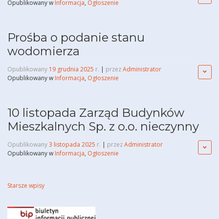
Opublikowany w
Informacja
,
Ogłoszenie
Prośba o podanie stanu
wodomierza
Opublikowany
19 grudnia 2025
r.
|
przez
Administrator
Opublikowany w
Informacja
,
Ogłoszenie
10 listopada Zarząd Budynków
Mieszkalnych Sp. z o.o. nieczynny
Opublikowany
3 listopada 2025
r.
|
przez
Administrator
Opublikowany w
Informacja
,
Ogłoszenie
Nawigacja
Starsze wpisy
po
wpisach