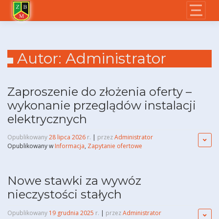
Skip
to
content
Autor:
Administrator
Zaproszenie do złożenia oferty –
wykonanie przeglądów instalacji
elektrycznych
Opublikowany
28 lipca 2026
r.
|
przez
Administrator
Opublikowany w
Informacja
,
Zapytanie ofertowe
Nowe stawki za wywóz
nieczystości stałych
Opublikowany
19 grudnia 2025
r.
|
przez
Administrator