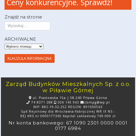
Ceny konkurencyjne. Sprawdź!
Znajdź na stronie
ARCHIWALNE
ARCHIWALNE
KLAUZULA INFORMACJNA
Zarząd Budynków Mieszkalnych Sp. z o.o.
w Piławie Górnej
ul. Piastowska 15a | 58-240 Piława Górna
74 8371 288
506 145 963
zbmpg@wp.pl
NIP: 882-19-32-252 REGON: 891500563
Sąd Rejonowy dla Wrocławia-Fabrycznej WR IX NS -
REJ KRS nr 0000177365 Kapitał zakładowy 769.000 zł
Nr konta bankowego: 67 1090 2301 0000 0001
0177 6984