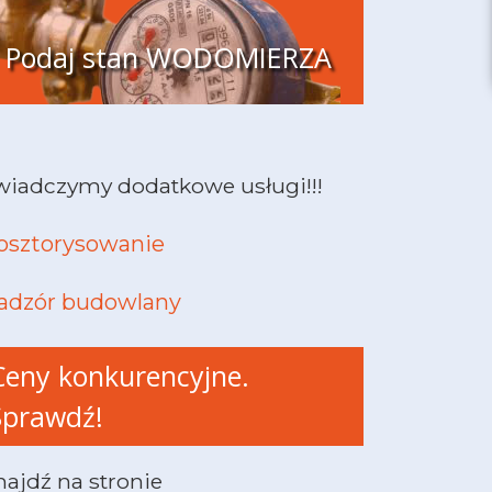
Podaj stan WODOMIERZA
wiadczymy dodatkowe usługi!!!
osztorysowanie
adzór budowlany
Ceny konkurencyjne.
Sprawdź!
najdź na stronie