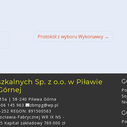
Protokół z wyboru Wykonawcy
kalnych Sp. z o.o. w Piławie
G
Górnej
Po
So
 15a | 58-240 Piława Górna
Ni
06 145 963
zbmpg@wp.pl
2-252 REGON: 891500563
G
ocławia-Fabrycznej WR IX NS -
Po
5 Kapitał zakładowy 769.000 zł