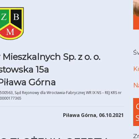
Ś
ieszkalnych Sp. z o. o.
astowska 15a
K
Piława Górna
N
1500563, Sąd Rejonowy dla Wrocławia-Fabrycznej WR IX NS – REJ KRS nr
0000177365
Piława Górna, 06.10.2021
Z