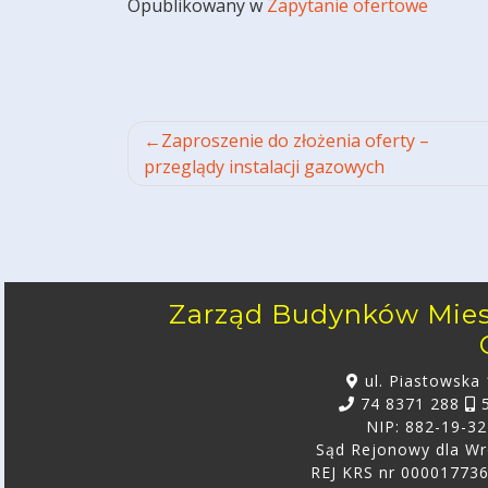
Opublikowany w
Zapytanie ofertowe
Nawigacja
Zaproszenie do złożenia oferty –
przeglądy instalacji gazowych
wpisu
Zarząd Budynków Miesz
ul. Piastowska
74 8371 288
5
NIP: 882-19-3
Sąd Rejonowy dla Wr
REJ KRS nr 000017736