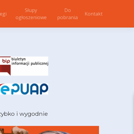
Słupy
Do
egi
Kontakt
ogłoszeniowe
pobrania
zybko i wygodnie