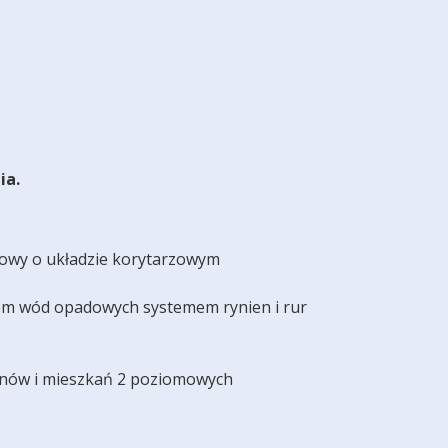
ia.
kowy o układzie korytarzowym
em wód opadowych systemem rynien i rur
onów i mieszkań 2 poziomowych