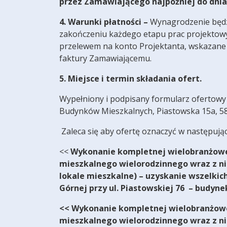
przez Zamawiającego najpóźniej do dnia 
4. Warunki płatności –
Wynagrodzenie będz
zakończeniu każdego etapu prac projektowy
przelewem na konto Projektanta, wskazane w
faktury Zamawiającemu.
5. Miejsce i termin składania ofert.
Wypełniony i podpisany formularz ofertowy 
Budynków Mieszkalnych, Piastowska 15a, 58-
Zaleca się aby ofertę oznaczyć w następują
<<
Wykonanie kompletnej wielobranżowe
mieszkalnego wielorodzinnego wraz z ni
lokale mieszkalne) – uzyskanie wszelkic
Górnej przy ul. Piastowskiej 76
– budynek
<< Wykonanie kompletnej wielobranżowe
mieszkalnego wielorodzinnego wraz z ni