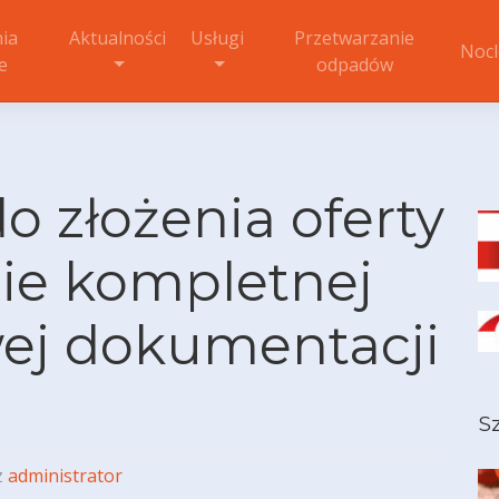
ia
Aktualności
Usługi
Przetwarzanie
Nocl
e
odpadów
 złożenia oferty
ie kompletnej
ej dokumentacji
S
z
administrator