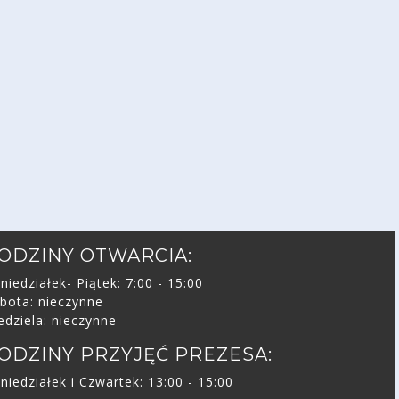
ODZINY OTWARCIA:
niedziałek- Piątek: 7:00 - 15:00
bota: nieczynne
edziela: nieczynne
ODZINY PRZYJĘĆ PREZESA:
niedziałek i Czwartek: 13:00 - 15:00