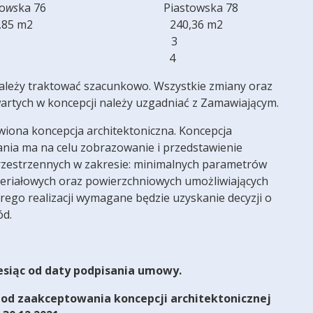
o
ws
ka 76 Piastowska 78
a – 137,85 m2 240,36 m2
gnacji – 3 3
zkań – 3 4
leży traktować szacunkowo. Wszystkie zmiany oraz
artych w koncepcji należy uzgadniać z Zamawiającym.
wiona koncepcja architektoniczna. Koncepcja
ania ma na celu zobrazowanie i przedstawienie
przestrzennych w zakresie: minimalnych parametrów
eriałowych oraz powierzchniowych umożliwiających
rego realizacji wymagane będzie uzyskanie decyzji o
ód.
iesiąc od daty podpisania umowy.
 od zaakceptowania koncepcji architektonicznej