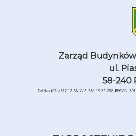
Zarząd Budynków M
ul. Pi
58-240 
Tel./fax (074) 837-12-88, \NIP: 882-19-32-252, REGON: 89