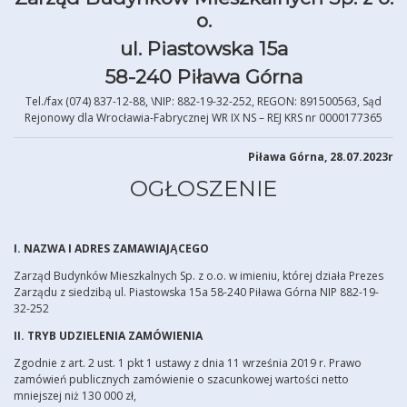
o.
ul. Piastowska 15a
58-240 Piława Górna
Tel./fax (074) 837-12-88, \NIP: 882-19-32-252, REGON: 891500563, Sąd
Rejonowy dla Wrocławia-Fabrycznej WR IX NS – REJ KRS nr 0000177365
Piława Górna, 28.07.2023r
OGŁOSZENIE
I. NAZWA I ADRES ZAMAWIAJĄCEGO
Zarząd Budynków Mieszkalnych Sp. z o.o. w imieniu, której działa Prezes
Zarządu z siedzibą ul. Piastowska 15a 58-240 Piława Górna NIP 882-19-
32-252
II. TRYB UDZIELENIA ZAMÓWIENIA
Zgodnie z art. 2 ust. 1 pkt 1 ustawy z dnia 11 września 2019 r. Prawo
zamówień publicznych zamówienie o szacunkowej wartości netto
mniejszej niż 130 000 zł,