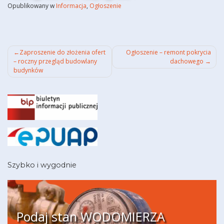
Opublikowany w
Informacja
,
Ogłoszenie
Nawigacja
Zaproszenie do złożenia ofert
Ogłoszenie – remont pokrycia
– roczny przegląd budowlany
dachowego
wpisu
budynków
Szybko i wygodnie
Podaj stan WODOMIERZA