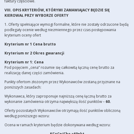
faktury częściowe.
VIII. OPIS KRYTERIÓW, KTÓRYMI ZAMAWIAJACY BĘDZIE SIĘ
KIEROWAŁ PRZY WYBORZE OFERTY
1. Oferty spełniające wymogi formalne, które nie zostały odrzucone będą
podlegały ocenie według niezmiennego przez czas postępowania
kryterium oceny ofert
Kryterium nr 1 Cena brutto
Kryterium nr 2 Okres gwarancji
Kryterium nr 1: Cena
Pod pojęciem „cena” rozumie się całkowitą łączną cenę brutto za
realizację danej części zamówienia.
Punkty ofertom złożonym przez Wykonawców zostaną przyznane na
poniższych zasadach:
Wykonawca, który zaproponuje najniższą cenę łączną brutto za
wykonanie zamówienia otrzyma największą ilość punktów –
60.
Oferty pozostałych Wykonawców otrzymają ilość punktów obliczoną
według poniższego wzoru:
Ocena w ramach kryterium będzie dokonywana według wzoru:
KC=Cn/Cbo ×60pkt