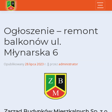
Skip
to
content
Ogłoszenie – remont
balkonów ul.
Młynarska 6
Opublikowany
28 lipca 2023
r.
|
przez
administrator
Zarząd Budynków Mieszkalnych Sp. z o.