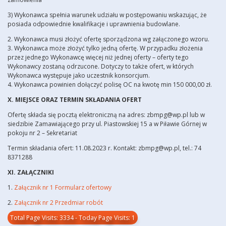
3) Wykonawca spełnia warunek udziału w postępowaniu wskazując, że
posiada odpowiednie kwalifikacje i uprawnienia budowlane.
2. Wykonawca musi złożyć ofertę sporządzona wg załączonego wzoru.
3. Wykonawca może złożyć tylko jedną ofertę. W przypadku złożenia
przez jednego Wykonawcę więcej niż jednej oferty – oferty tego
Wykonawcy zostaną odrzucone. Dotyczy to także ofert, w których
Wykonawca występuje jako uczestnik konsorcjum.
4. Wykonawca powinien dołączyć polisę OC na kwotę min 150 000,00 zł.
X. MIEJSCE ORAZ TERMIN SKŁADANIA OFERT
Ofertę składa się pocztą elektroniczną na adres: zbmpg@wp.pl lub w
siedzibie Zamawiającego przy ul. Piastowskiej 15 a w Piławie Górnej w
pokoju nr 2 – Sekretariat
Termin składania ofert: 11.08.2023 r. Kontakt: zbmpg@wp.pl, tel.: 74
8371288
XI. ZAŁĄCZNIKI
1.
Załącznik nr 1 Formularz ofertowy
2.
Załącznik nr 2 Przedmiar robót
Total Page Visits: 3334 - Today Page Visits: 1