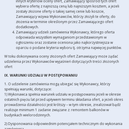
innych kryteriów oceny ofert, Zamawiający spośród tych ofert
wybiera ofertę z najniższą ceną lub najniższym kosztem, a jeżeli
zostały złożone oferty o takiej samej cenie lub koszcie,
Zamawiający wzywa Wykonawców, którzy złożyli te oferty, do
złożenia w terminie określonym przez Zamawiającego ofert
dodatkowych.
Zamawiający udzieli zamówienia Wykonawcy, którego oferta
odpowiada wszystkim wymaganiom przedstawionym w
ogłoszeniu oraz zostanie oceniona jako najkorzystniejsza w
oparciu o podane kryteria wyboru tj. otrzyma najwięcej punktów.
W toku dokonywania oceny złożonych ofert Zamawiający może żądać
udzielenia przez Wykonawców wyjaśnień dotyczących treści złożonych
ofert
IX. WARUNKI UDZIAŁU W POSTĘPOWANIU
1. O udzielenie zamówienia mogą ubiegać się Wykonawcy, którzy
spełniają warunki, dotyczące:
1) Wykonawca spełnia warunek udziału w postępowaniu jeżeli w okresie
ostatnich pięciu lat przed upływem terminu składania ofert, a jeżeli okres
prowadzenia działalności jest krótszy – w tym okresie, zrealizował bądź
realizuje minimum 1 zadanie związane z: remontem balkonów w
budynkach wielorodzinnych.
2) Dysponowania odpowiednim potencjałem technicznym do wykonania
zamówienia