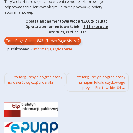
Taryfa dla zbiorowego zaopatrzenia w wodę i zbiorowego
odprowadzania ścieków obejmuje także podwyżkę opłaty
abonamentowej:
Opłata abonamentowa woda 13,60 zł brutto
Opłata abonamentowa ścieki
8,11 zł brutto
Razem
21,71 zł brutto
Total Page Visits: 1843 - Today Page Visits: 2
Opublikowany w
Informacja
,
Ogłoszenie
Nawigacja
Przetarg ustny nieograniczony
I Przetarg ustny nieograniczony
na dzierżawę części działki
na najem lokalu użytkowego
wpisu
przy ul. Piastowskiej 64