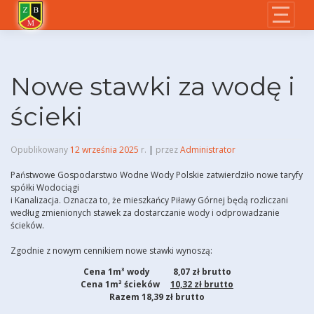
Skip
to
content
Nowe stawki za wodę i
ścieki
Opublikowany
12 września 2025
r.
|
przez
Administrator
Państwowe Gospodarstwo Wodne Wody Polskie zatwierdziło nowe taryfy
spółki Wodociągi
i Kanalizacja. Oznacza to, że mieszkańcy Piławy Górnej będą rozliczani
według zmienionych stawek za dostarczanie wody i odprowadzanie
ścieków.
Zgodnie z nowym cennikiem nowe stawki wynoszą:
Cena 1m³ wody 8,07 zł brutto
Cena 1m³ ścieków
10,32 zł brutto
Razem
18,39 zł brutto