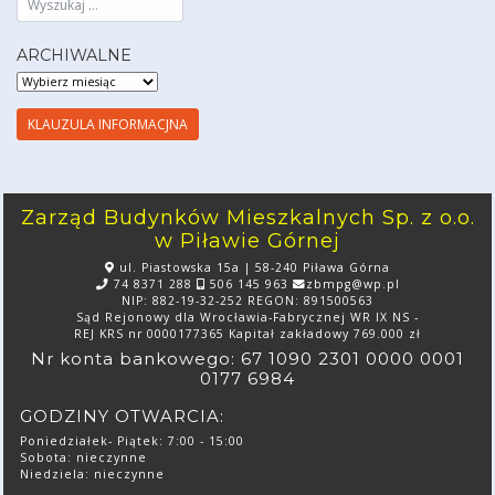
ARCHIWALNE
ARCHIWALNE
KLAUZULA INFORMACJNA
Zarząd Budynków Mieszkalnych Sp. z o.o.
w Piławie Górnej
ul. Piastowska 15a | 58-240 Piława Górna
74 8371 288
506 145 963
zbmpg@wp.pl
NIP: 882-19-32-252 REGON: 891500563
Sąd Rejonowy dla Wrocławia-Fabrycznej WR IX NS -
REJ KRS nr 0000177365 Kapitał zakładowy 769.000 zł
Nr konta bankowego: 67 1090 2301 0000 0001
0177 6984
GODZINY OTWARCIA:
Poniedziałek- Piątek: 7:00 - 15:00
Sobota: nieczynne
Niedziela: nieczynne