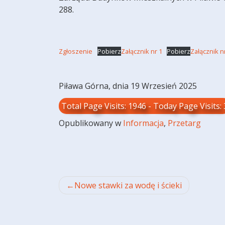
288.
Zgłoszenie
Pobierz
Załącznik nr 1
Pobierz
Załącznik n
Piława Górna, dnia 19 Wrzesień 2025
Total Page Visits: 1946 - Today Page Visits: 
Opublikowany w
Informacja
,
Przetarg
Nawigacja
Nowe stawki za wodę i ścieki
wpisu