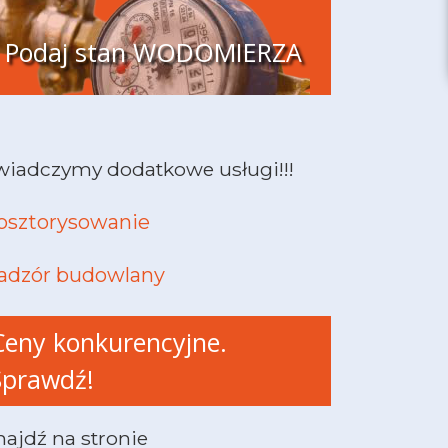
Podaj stan WODOMIERZA
wiadczymy dodatkowe usługi!!!
osztorysowanie
adzór budowlany
Ceny konkurencyjne.
Sprawdź!
najdź na stronie