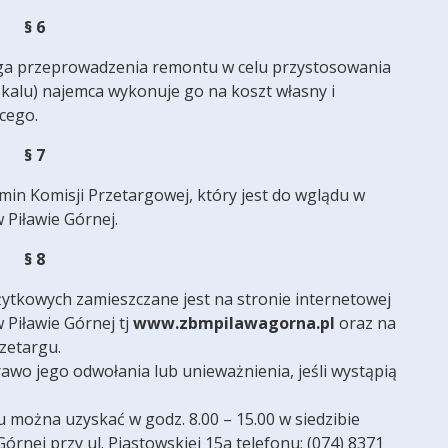
§ 6
maga przeprowadzenia remontu w celu przystosowania
kalu) najemca wykonuje go na koszt własny i
cego.
§ 7
amin Komisji Przetargowej, który jest do wglądu w
Piławie Górnej.
§ 8
żytkowych zamieszczane jest na stronie internetowej
 Piławie Górnej tj
www.zbmpilawagorna.pl
oraz na
rzetargu.
awo jego odwołania lub unieważnienia, jeśli wystąpią
 można uzyskać w godz. 8.00 – 15.00 w siedzibie
nej przy ul. Piastowskiej 15a telefonu: (074) 8371