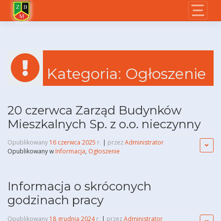
Skip
to
content
Kategoria:
Ogłoszenie
20 czerwca Zarząd Budynków
Mieszkalnych Sp. z o.o. nieczynny
Opublikowany
16 czerwca 2025
r.
|
przez
Administrator
Opublikowany w
Informacja
,
Ogłoszenie
Informacja o skróconych
godzinach pracy
Opublikowany
18 grudnia 2024
r.
|
przez
Administrator