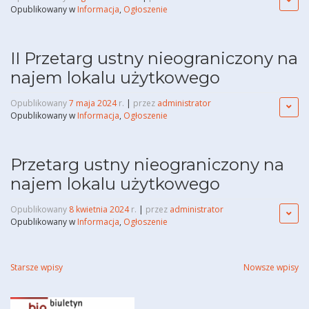
Opublikowany w
Informacja
,
Ogłoszenie
II Przetarg ustny nieograniczony na
najem lokalu użytkowego
Opublikowany
7 maja 2024
r.
|
przez
administrator
Opublikowany w
Informacja
,
Ogłoszenie
Przetarg ustny nieograniczony na
najem lokalu użytkowego
Opublikowany
8 kwietnia 2024
r.
|
przez
administrator
Opublikowany w
Informacja
,
Ogłoszenie
Nawigacja
Starsze wpisy
Nowsze wpisy
po
wpisach