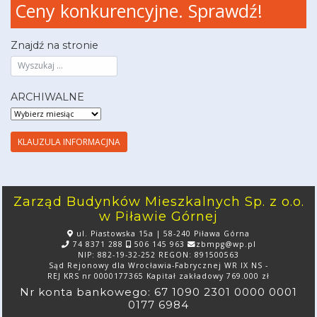
Ceny konkurencyjne. Sprawdź!
Znajdź na stronie
ARCHIWALNE
ARCHIWALNE
KLAUZULA INFORMACJNA
Zarząd Budynków Mieszkalnych Sp. z o.o.
w Piławie Górnej
ul. Piastowska 15a | 58-240 Piława Górna
74 8371 288
506 145 963
zbmpg@wp.pl
NIP: 882-19-32-252 REGON: 891500563
Sąd Rejonowy dla Wrocławia-Fabrycznej WR IX NS -
REJ KRS nr 0000177365 Kapitał zakładowy 769.000 zł
Nr konta bankowego: 67 1090 2301 0000 0001
0177 6984